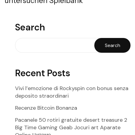
untersuchen Spielbank
Search
Search
Recent Posts
Vivi l’emozione di Rockyspin con bonus senza
deposito straordinari
Recenze Bitcoin Bonanza
Pacanele 50 rotiri gratuite desert treasure 2
Big Time Gaming Geab Jocuri art Aparate