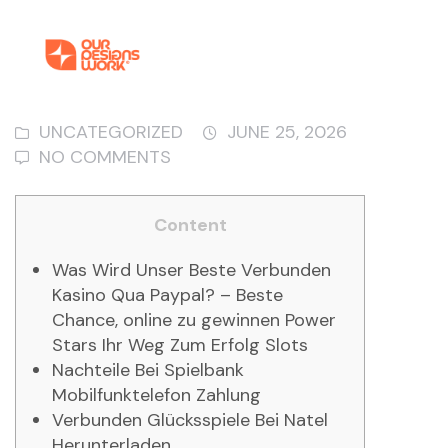
UNCATEGORIZED
JUNE 25, 2026
NO COMMENTS
Content
Was Wird Unser Beste Verbunden
Kasino Qua Paypal? – Beste
Chance, online zu gewinnen Power
Stars Ihr Weg Zum Erfolg Slots
Nachteile Bei Spielbank
Mobilfunktelefon Zahlung
Verbunden Glücksspiele Bei Natel
Herunterladen