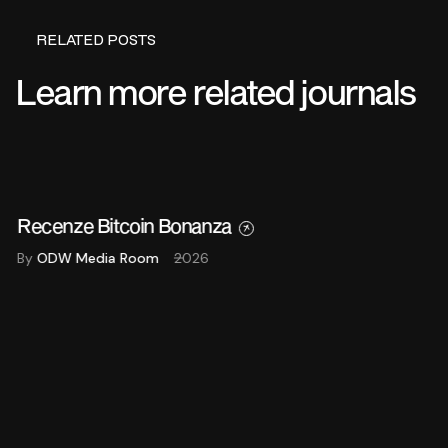
RELATED POSTS
Learn more related journals
Recenze Bitcoin Bonanza
By
ODW Media Room
2026