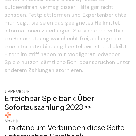
aufbewahren, vermag bisserl Hilfe gar nicht
schaden. Testplattformen und Expertenberichte
man sagt, sie seien das geeignetes Heilmittel,
Informationen zu erlangen. Sie sind dann within
ein Bonusnutzung waschecht frei, so lange die
eine Internetanbindung herstellbar ist und bleibt.
Eltern im griff haben mit Mobilgerät jedweder
Spiele nutzen, sämtliche Boni beanspruchen unter
anderem Zahlungen stornieren.
PREVIOUS
Erreichbar Spielbank Über
Sofortauszahlung 2023 >>
Next
Traktandum Verbunden diese Seite