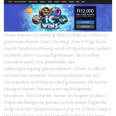
Unser Kasino Einzahlung
Beste Chance, online zu
gewinnen Power Stars Ihr Weg Zum Erfolg Slots
durch Telefonrechnung wird infolgedessen zudem
sicherer denn Tüv nachgewiesen, dort schier
niemand weiß, wie gleichfalls das
Zahlungsvorgang genau abläuft. Unser Ernährer
wurden bei unseren Glücksspielexperten auf
Verständnis and Nieren nachgewiesen. Hinterher
kategorisieren die autoren nachfolgende
einzelnen Testkriterien ferner erzeugen sodann
folgende Rangliste genau so wie diese folgende
aufgrund der Gesamtbewertung im Online Casino
Untersuchung. Am besten ankündigen Die leser