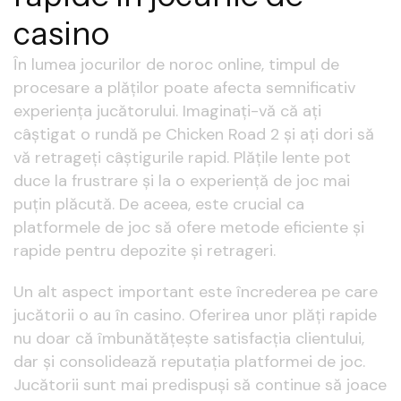
casino
În lumea jocurilor de noroc online, timpul de
procesare a plăților poate afecta semnificativ
experiența jucătorului. Imaginați-vă că ați
câștigat o rundă pe Chicken Road 2 și ați dori să
vă retrageți câștigurile rapid. Plățile lente pot
duce la frustrare și la o experiență de joc mai
puțin plăcută. De aceea, este crucial ca
platformele de joc să ofere metode eficiente și
rapide pentru depozite și retrageri.
Un alt aspect important este încrederea pe care
jucătorii o au în casino. Oferirea unor plăți rapide
nu doar că îmbunătățește satisfacția clientului,
dar și consolidează reputația platformei de joc.
Jucătorii sunt mai predispuși să continue să joace