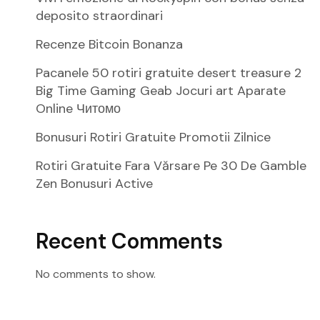
deposito straordinari
Recenze Bitcoin Bonanza
Pacanele 50 rotiri gratuite desert treasure 2
Big Time Gaming Geab Jocuri art Aparate
Online Читомо
Bonusuri Rotiri Gratuite Promotii Zilnice
Rotiri Gratuite Fara Vărsare Pe 30 De Gamble
Zen Bonusuri Active
Recent Comments
No comments to show.