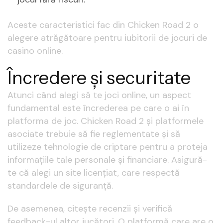
Aceste caracteristici fac din Chicken Road 2 o
alegere atrăgătoare pentru iubitorii de jocuri de
casino online.
Încredere și securitate
Atunci când alegi să te joci online, un aspect
fundamental este încrederea pe care o ai în
platforma de joc. Chicken Road 2 și platformele
asociate trebuie să fie reglementate și să
utilizeze tehnologie de criptare pentru a proteja
informațiile tale personale și financiare. Asigură-
te că alegi un site licențiat, care respectă
standardele de siguranță.
De asemenea, citește recenzii și verifică
feedback-ul altor jucători. O platformă care are o