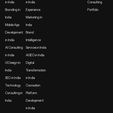
in India
in India
Consulting
Branding in
Experience
Portfolio
India
Marketing in
Mobile App
India
Development
Brand
in India
Intelligence
AI Consulting
Services in India
in India
AI SEO in India
UI Design in
Digital
India
Transformation
SEO in India
in India
Technology
Cocreation
Consulting in
Platform
India
Development
in India