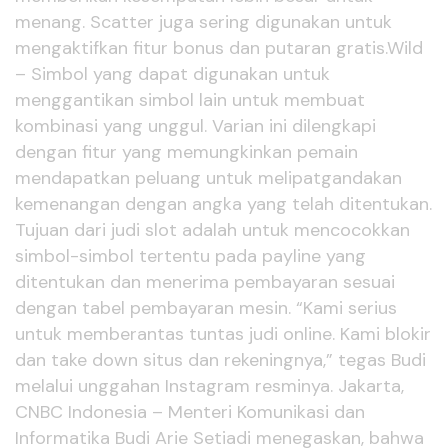
menang. Scatter juga sering digunakan untuk
mengaktifkan fitur bonus dan putaran gratis.Wild
– Simbol yang dapat digunakan untuk
menggantikan simbol lain untuk membuat
kombinasi yang unggul. Varian ini dilengkapi
dengan fitur yang memungkinkan pemain
mendapatkan peluang untuk melipatgandakan
kemenangan dengan angka yang telah ditentukan.
Tujuan dari judi slot adalah untuk mencocokkan
simbol-simbol tertentu pada payline yang
ditentukan dan menerima pembayaran sesuai
dengan tabel pembayaran mesin. “Kami serius
untuk memberantas tuntas judi online. Kami blokir
dan take down situs dan rekeningnya,” tegas Budi
melalui unggahan Instagram resminya. Jakarta,
CNBC Indonesia – Menteri Komunikasi dan
Informatika Budi Arie Setiadi menegaskan, bahwa