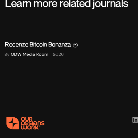
Learn more related journals
Recenze Bitcoin Bonanza
By
ODW Media Room
2026