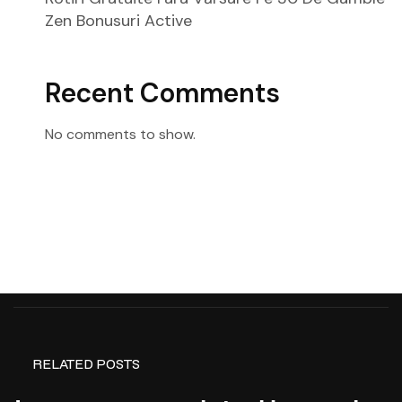
Zen Bonusuri Active
Recent Comments
No comments to show.
RELATED POSTS