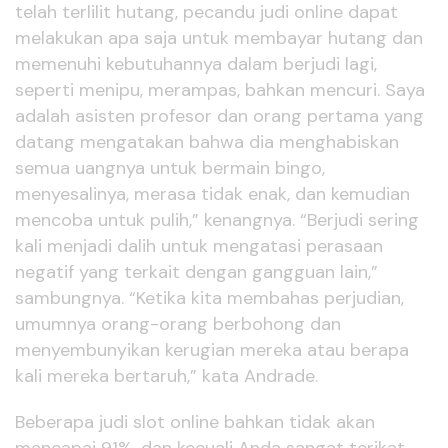
telah terlilit hutang, pecandu judi online dapat
melakukan apa saja untuk membayar hutang dan
memenuhi kebutuhannya dalam berjudi lagi,
seperti menipu, merampas, bahkan mencuri. Saya
adalah asisten profesor dan orang pertama yang
datang mengatakan bahwa dia menghabiskan
semua uangnya untuk bermain bingo,
menyesalinya, merasa tidak enak, dan kemudian
mencoba untuk pulih,” kenangnya. “Berjudi sering
kali menjadi dalih untuk mengatasi perasaan
negatif yang terkait dengan gangguan lain,”
sambungnya. “Ketika kita membahas perjudian,
umumnya orang-orang berbohong dan
menyembunyikan kerugian mereka atau berapa
kali mereka bertaruh,” kata Andrade.
Beberapa judi slot online bahkan tidak akan