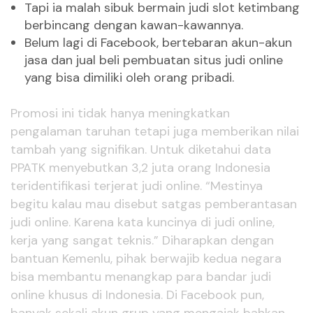
Tapi ia malah sibuk bermain judi slot ketimbang
berbincang dengan kawan-kawannya.
Belum lagi di Facebook, bertebaran akun-akun
jasa dan jual beli pembuatan situs judi online
yang bisa dimiliki oleh orang pribadi.
Promosi ini tidak hanya meningkatkan
pengalaman taruhan tetapi juga memberikan nilai
tambah yang signifikan. Untuk diketahui data
PPATK menyebutkan 3,2 juta orang Indonesia
teridentifikasi terjerat judi online. “Mestinya
begitu kalau mau disebut satgas pemberantasan
judi online. Karena kata kuncinya di judi online,
kerja yang sangat teknis.” Diharapkan dengan
bantuan Kemenlu, pihak berwajib kedua negara
bisa membantu menangkap para bandar judi
online khusus di Indonesia. Di Facebook pun,