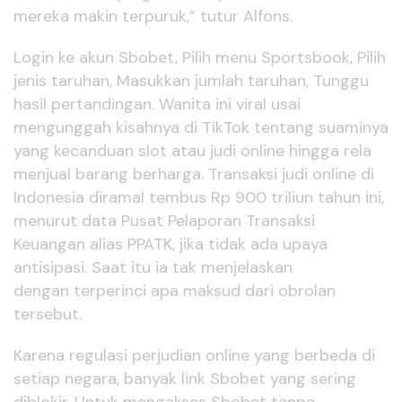
mereka makin terpuruk,” tutur Alfons.
Login ke akun Sbobet, Pilih menu Sportsbook, Pilih
jenis taruhan, Masukkan jumlah taruhan, Tunggu
hasil pertandingan. Wanita ini viral usai
mengunggah kisahnya di TikTok tentang suaminya
yang kecanduan slot atau judi online hingga rela
menjual barang berharga. Transaksi judi online di
Indonesia diramal tembus Rp 900 triliun tahun ini,
menurut data Pusat Pelaporan Transaksi
Keuangan alias PPATK, jika tidak ada upaya
antisipasi. Saat itu ia tak menjelaskan
dengan terperinci apa maksud dari obrolan
tersebut.
Karena regulasi perjudian online yang berbeda di
setiap negara, banyak link Sbobet yang sering